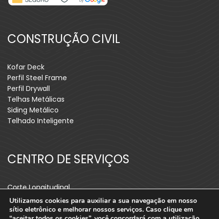
CONSTRUÇÃO CIVIL
Kofar Deck
Perfil Steel Frame
Perfil Drywall
Telhas Metálicas
Siding Metálico
Telhado Inteligente
CENTRO DE SERVIÇOS
Corte Longitudinal
Recorte Longitudinal
Utilizamos cookies para auxiliar a sua navegação em nosso
Tiras/Blanks
sítio eletrônico e melhorar nossos serviços. Caso clique em
“aceitar todos os cookies”, você concordará com a utilização